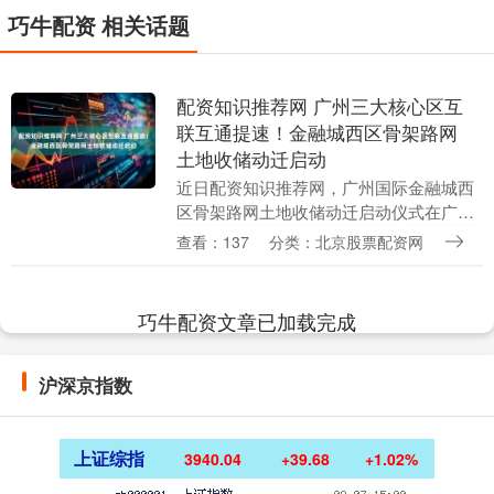
巧牛配资 相关话题
配资知识推荐网 广州三大核心区互
联互通提速！金融城西区骨架路网
土地收储动迁启动
近日配资知识推荐网，广州国际金融城西
区骨架路网土地收储动迁启动仪式在广州
市天河区员村二横路西侧、子富新村南地
查看：137
分类：北京股票配资网
块举行，标志着广州国际金融城西区土地
收储工作取得重大....
巧牛配资文章已加载完成
沪深京指数
上证综指
3940.04
+39.68
+1.02%