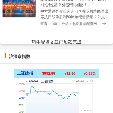
能否出席？外交部回应！
中方通过外交渠道询问李在明总统能否出
席抗日战争胜利80周年纪念活动？外交部
回应股票配资平台最新 在7月2日外交部例
查看：140
分类：北京股票配资网
行记者会上，有记者提问称，据报道，中
国政府近期....
巧牛配资文章已加载完成
沪深京指数
上证综指
3952.89
+12.86
+0.33%