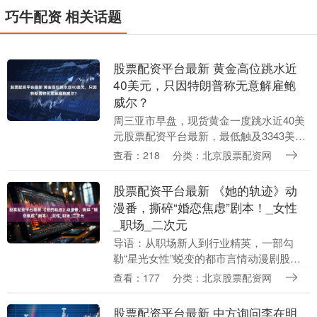
巧牛配资 相关话题
股票配资平台最新 黄金高位跳水近
40美元，只因特朗普称无意解雇鲍
威尔？
周三亚市早盘，现货黄金一度跳水近40美
元股票配资平台最新，最低触及3343美元/
盎司。此前黄金价格强势上行，连续刷新
查看：218
分类：北京股票配资网
历史高位，纽约商品交易所黄金期货周二
盘中一度....
股票配资平台最新 《她的轨迹》动
漫番，撕碎“婚恋焦虑”剧本！_女性
_职场_二次元
导语：从职场新人到行业精英，一部勾
勒“星光女性”蜕变的都市言情动漫剧股票
配资平台最新，同时也是热门短剧向二次
查看：177
分类：北京股票配资网
元动漫领域大胆拓展的先锋之作， 2025年
暑期档即将....
股票配资平台最新 中方询问李在明