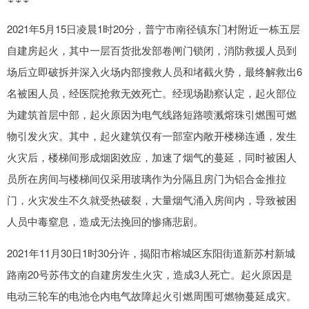
2021年5月15日凌晨1时20分，普宁市南径镇东门村附近一栋五层
自建房起火，其中一层百货批发部卷闸门锁闭，消防救援人员到
场后立即破拆并深入火场内部搜救人员和堵截火势，最终解救出6
名被困人员，经医院抢救无效死亡。经现场勘察认定，起火部位
为建筑首层中部，起火原因为电气线路短路喷溅熔珠引燃围可燃
物引发火灾。其中，起火建筑仅有一部室内敞开楼梯连通，发生
火灾后，楼梯间形成烟囱效应，加速了烟气的蔓延，同时被困人
员所在房间与楼梯间仅采用玻璃作为分隔且房门为铝合金推拉
门，火灾发生不久就受热破裂，大量烟气涌入房间内，导致被困
人员中毒窒息，造成无法挽回的惨痛悲剧。
2021年11月30日1时30分许，揭阳市榕城区东阳街道新苏村新城
路南20号苏伟文的自建房发生火灾，造成3人死亡。起火原因是
电动三轮车的电池仓内电气故障起火引燃周围可燃物蔓延成灾。