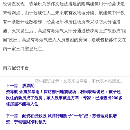
经调查发现，该场所为苏伟文违法搭建的附属建筑用于经营快递
末端网点，由于违规住人且未采取有效物理分隔。该建筑中部仅
有一条敞开疏散楼梯，经营场所和居住场所未采取防火分隔措
施。火灾发生后，高温有毒烟气大部分通过楼梯向上扩散形成“烟
囱”效应，高温有毒烟气进入人员被困的房间，造成包括苏伟文在
内一家三口窒息死亡。
南方配资平台
巧牛配资提示：文章来自网络，不代表本站观点。
上一篇：
股票配
资导航 余震加暴雨！探访柳州地震现场，村民哽咽讲述：孩子还
没住的新房成了危房，家人没事就是万幸；专家：已排查出200多
栋房屋不能再入住
下一篇：
配资在线炒股 城商行理财子“一哥”战：苏银理财拟增
资，宁银理财净利领先